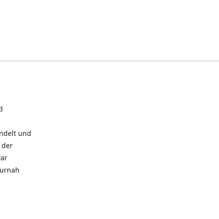
d
andelt und
 der
war
turnah