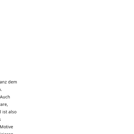
 ganz dem
.
 Auch
are,
 ist also
s
 Motive