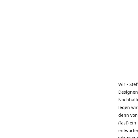
Wir - Ste
Designen
Nachhalti
legen wir
denn von 
(fast) ei
entworfe