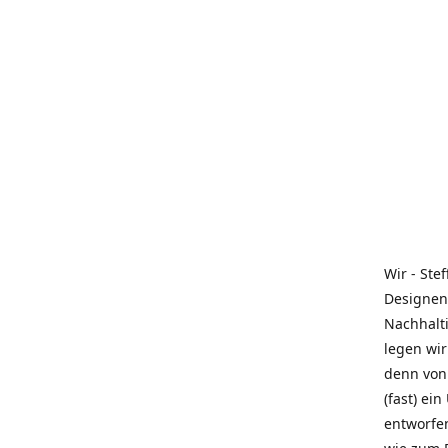
Wir - Ste
Designen
Nachhalti
legen wir
denn von 
(fast) ei
entworfe