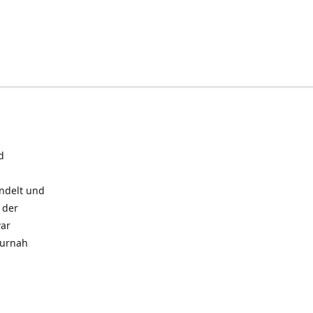
d
andelt und
 der
war
turnah