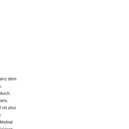
 ganz dem
.
 Auch
are,
 ist also
s
 Motive