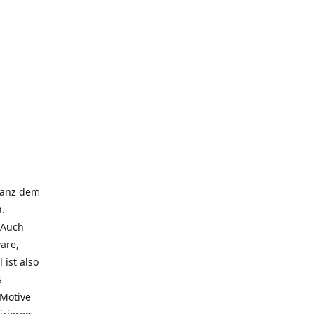
 ganz dem
.
 Auch
are,
 ist also
s
 Motive