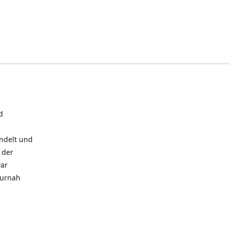
d
andelt und
 der
war
turnah