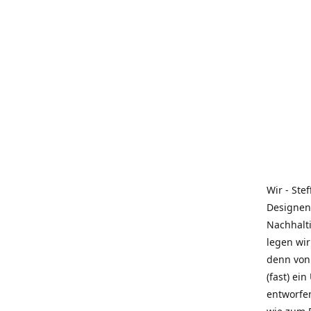
Wir - Ste
Designen
Nachhalti
legen wir
denn von 
(fast) ei
entworfe