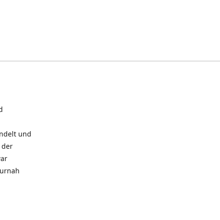
d
andelt und
 der
war
turnah