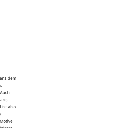
 ganz dem
.
 Auch
are,
 ist also
s
 Motive