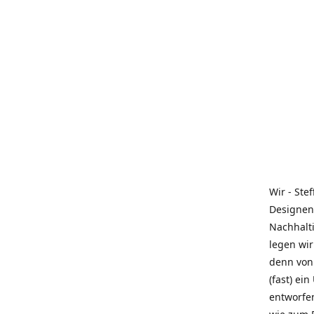
Wir - Ste
Designen
Nachhalti
legen wir
denn von 
(fast) ei
entworfe